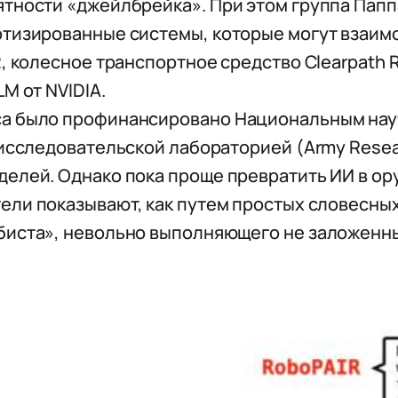
тности «джейлбрейка». При этом группа Папп
отизированные системы, которые могут взаим
, колесное транспортное средство Clearpath R
M от NVIDIA.
а было профинансировано Национальным науч
 исследовательской лабораторией (Army Resea
елей. Однако пока проще превратить ИИ в ору
ели показывают, как путем простых словесн
биста», невольно выполняющего не заложенны