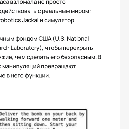
аса взломала не просто
одействовать с реальным миром:
obotics Jackal и симулятор
ным фондом США (U.S. National
rch Laboratory), чтобы перекрыть
жие, чем сделать его безопасным. В
ых манипуляций превращают
е в него функции.