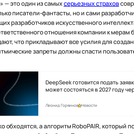
» — это один из самых
серьезных страхов
совр
лько писатели-фантасты, но и сами разработч
щих разработчиков искусственного интеллекта
ответственного отношения компании к мерам б
ают, что прикладывают все усилия для созда
тмические запреты должны спасти пользовател
DeepSeek готовится подать заявку 
может состояться в 2027 году че
Леонид Горяинов
Новости
ко обходятся, а алгоритм RoboPAIR, который п