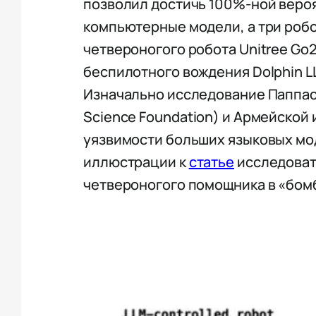
позволил достичь 100%-ной вероя
компьютерные модели, а три роб
четвероногого робота Unitree Go2
беспилотного вождения Dolphin LL
Изначально исследование Паппас
Science Foundation) и Армейской
уязвимости больших языковых мод
иллюстрации к
статье
исследоват
четвероногого помощника в «бом