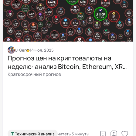
U-Gen
14 Ноя, 2025
Прогноз цен на криптовалюты на
неделю: анализ Bitcoin, Ethereum, XRP,
BNB, Solana и HBAR
Краткосрочный прогноз
Т
Технический анализ
читать 3 минуты