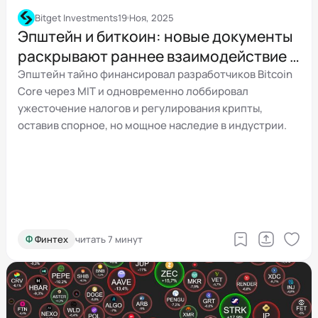
Bitget Investments
19 Ноя, 2025
Эпштейн и биткоин: новые документы
раскрывают раннее взаимодействие с
криптовалютой и споры в MIT
Эпштейн тайно финансировал разработчиков Bitcoin
Core через MIT и одновременно лоббировал
ужесточение налогов и регулирования крипты,
оставив спорное, но мощное наследие в индустрии.
Ф
Финтех
читать 7 минут