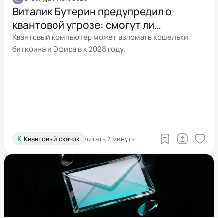
Виталик Бутерин предупредил о
квантовой угрозе: смогут ли
компьютеры взломать Bitcoin и
Квантовый компьютер может взломать кошельки
биткоина и Эфира в к 2028 году.
Ethereum
К
Квантовый скачок
читать 2 минуты