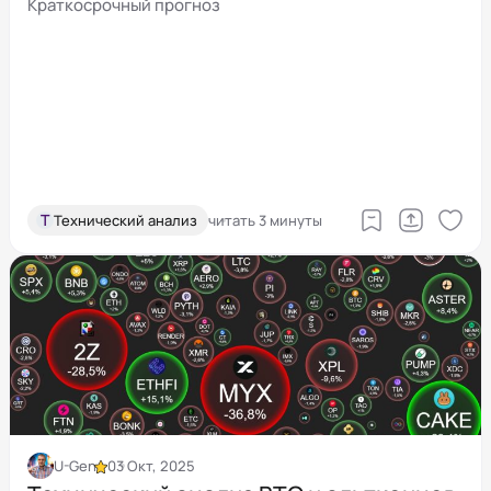
2025
Краткосрочный прогноз
Т
Технический анализ
читать 3 минуты
U-Gen
03 Окт, 2025