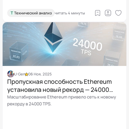
Т
Технический анализ
читать 4 минуты
U-Gen
06 Ноя, 2025
Пропускная способность Ethereum
установила новый рекорд — 24000
транзакций в секунду
Масштабирование Ethereum привело сеть к новому
рекорду в 24000 TPS.