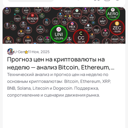
U-Gen
11 Ноя, 2025
Прогноз цен на криптовалюты на
неделю — анализ Bitcoin, Ethereum,
XRP, BNB, SOL, LTC и DOGE
Технический анализ и прогноз цен на неделю по
основным криптовалютам: Bitcoin, Ethereum, XRP,
BNB, Solana, Litecoin и Dogecoin. Поддержка,
сопротивление и сценарии движения рынка.