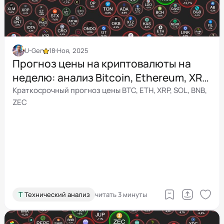
U-Gen
18 Ноя, 2025
Прогноз цены на криптовалюты на
неделю: анализ Bitcoin, Ethereum, XRP,
BNB, Solana и ZEC
Краткосрочный прогноз цены BTC, ETH, XRP, SOL, BNB,
ZEC
Т
Технический анализ
читать 3 минуты