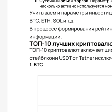
Суточный объем торгов.
Параметр «
насколько активно используется мон
Учитываем и параметры инвестиц
BTC, ETH, SOL и т.д.
В процессе формирования рейтинг
информации.
ТОП-10 лучших криптовалю
ТОП-10 криптовалют включает циф
стейблкоин USDT от Tether исклю
1. BTC