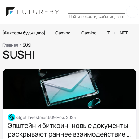
[Факторы будущего]
Gaming
iGaming
IT
NFT
Главная
SUSHI
SUSHI
Bitget Investments
19 Ноя, 2025
Эпштейн и биткоин: новые документы
раскрывают раннее взаимодействие с