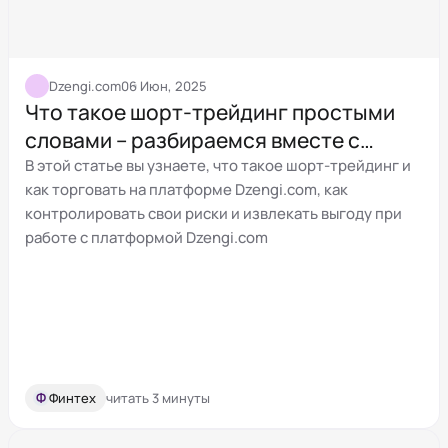
Dzengi.com
06 Июн, 2025
Что такое шорт-трейдинг простыми
словами – разбираемся вместе с
Dzengi.com
В этой статье вы узнаете, что такое шорт-трейдинг и
как торговать на платформе Dzengi.com, как
контролировать свои риски и извлекать выгоду при
работе с платформой Dzengi.com
Ф
Финтех
читать 3 минуты