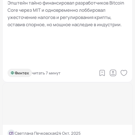
криптовалютой и споры в MIT
Эпштейн тайно финансировал разработчиков Bitcoin
Core через MIT и одновременно лоббировал
ужесточение налогов и регулирования крипты,
оставив спорное, но мощное наследие в индустрии.
Ф
Финтех
читать 7 минут
СП
Светлана Печковская
24 Окт, 2025