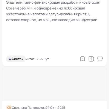
криптовалютой и споры в MIT
Эпштейн тайно финансировал разработчиков Bitcoin
Core через MIT и одновременно лоббировал
ужесточение налогов и регулирования крипты,
оставив спорное, но мощное наследие в индустрии.
Ф
Финтех
читать 7 минут
СП
Светлана Печковская
24 Окт, 2025