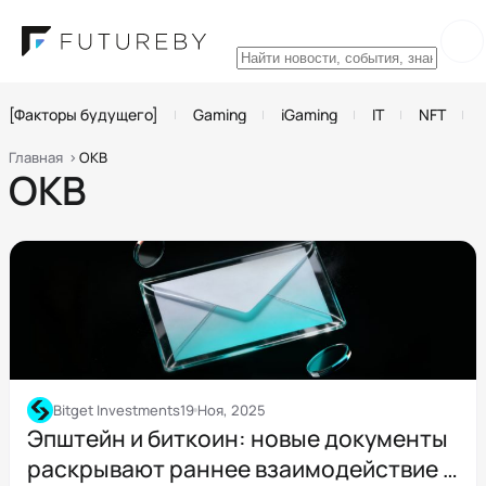
[Факторы будущего]
Gaming
iGaming
IT
NFT
Главная
OKB
OKB
Bitget Investments
19 Ноя, 2025
Эпштейн и биткоин: новые документы
раскрывают раннее взаимодействие с