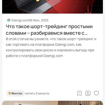
Dzengi.com
06 Июн, 2025
Что такое шорт-трейдинг простыми
словами – разбираемся вместе с
Dzengi.com
В этой статье вы узнаете, что такое шорт-трейдинг и
как торговать на платформе Dzengi.com, как
контролировать свои риски и извлекать выгоду при
работе с платформой Dzengi.com
Ф
Финтех
читать 3 минуты