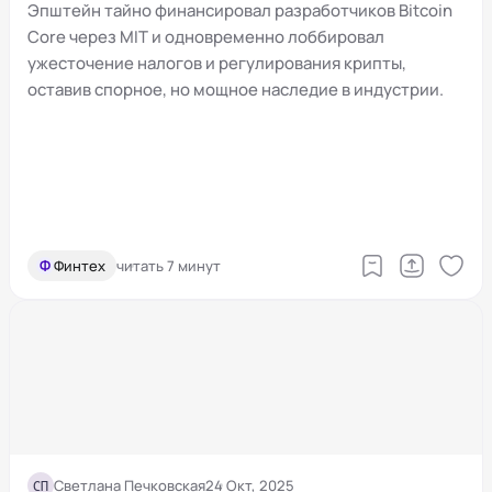
криптовалютой и споры в MIT
Эпштейн тайно финансировал разработчиков Bitcoin
Core через MIT и одновременно лоббировал
ужесточение налогов и регулирования крипты,
оставив спорное, но мощное наследие в индустрии.
Ф
Финтех
читать 7 минут
СП
Светлана Печковская
24 Окт, 2025