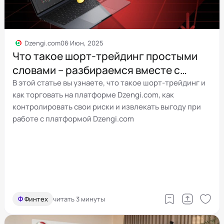
Dzengi.com
06 Июн, 2025
Что такое шорт-трейдинг простыми
словами – разбираемся вместе с
Dzengi.com
В этой статье вы узнаете, что такое шорт-трейдинг и
как торговать на платформе Dzengi.com, как
контролировать свои риски и извлекать выгоду при
работе с платформой Dzengi.com
Ф
Финтех
читать 3 минуты