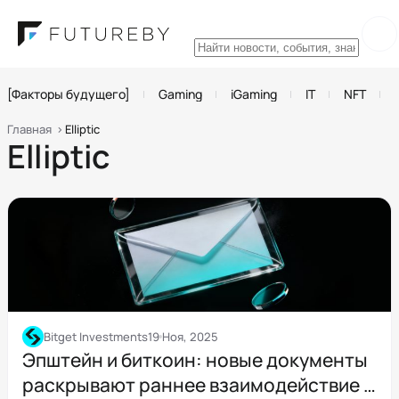
[Факторы будущего]
Gaming
iGaming
IT
NFT
Главная
Elliptic
Elliptic
Bitget Investments
19 Ноя, 2025
Эпштейн и биткоин: новые документы
раскрывают раннее взаимодействие с