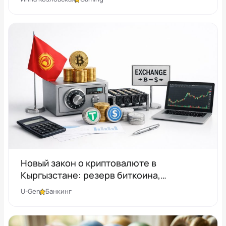
Новый закон о криптовалюте в
Кыргызстане: резерв биткоина,
стейблкоины, госмайнинг и обменники
U-Gen
Банкинг