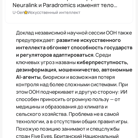
Neuralink и Paradromics изменят тело
человека
U-Gen
Искусственный интеллект
Доклад независимой научной сессии ООН также
предупреждает:
развитие искусственного
интеллекта обгоняет способность государств
и регуляторов адаптироваться
. Среди
ключевых угроз названы
киберпреступность,
дезинформация, мошенничество, автономные
AI-агенты
, биориски и возможная потеря
контроля над более сложными системами. При
этом ООН подчеркивает и другую сторону: ИИ
способен приносить огромную пользу — от
медицины и образования до климата и
сельского хозяйства. Проблема не в самой
технологии, а в отсутствии общих правил игры.
Похожую позицию занимают и спецслужбы
стран Five Eyes. Британский Национальный