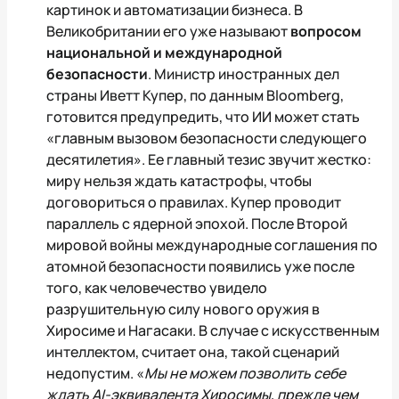
картинок и автоматизации бизнеса. В
Великобритании его уже называют
вопросом
национальной и международной
безопасности
. Министр иностранных дел
страны Иветт Купер, по данным Bloomberg,
готовится предупредить, что ИИ может стать
«главным вызовом безопасности следующего
десятилетия». Ее главный тезис звучит жестко:
миру нельзя ждать катастрофы, чтобы
договориться о правилах. Купер проводит
параллель с ядерной эпохой. После Второй
мировой войны международные соглашения по
атомной безопасности появились уже после
того, как человечество увидело
разрушительную силу нового оружия в
Хиросиме и Нагасаки. В случае с искусственным
интеллектом, считает она, такой сценарий
недопустим. «
Мы не можем позволить себе
ждать AI-эквивалента Хиросимы, прежде чем