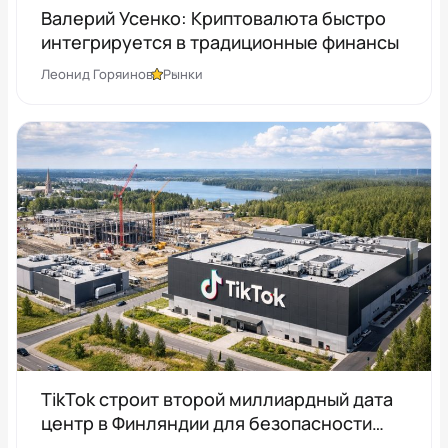
Валерий Усенко: Криптовалюта быстро
интегрируется в традиционные финансы
Леонид Горяинов
Рынки
TikTok строит второй миллиардный дата
центр в Финляндии для безопасности
пользователей из Европы