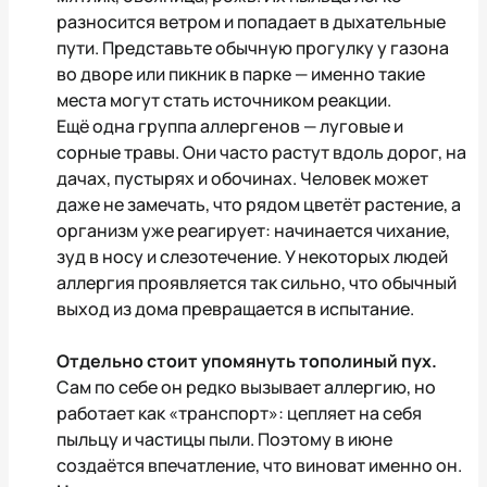
разносится ветром и попадает в дыхательные
пути. Представьте обычную прогулку у газона
во дворе или пикник в парке — именно такие
места могут стать источником реакции.
Ещё одна группа аллергенов — луговые и
сорные травы. Они часто растут вдоль дорог, на
дачах, пустырях и обочинах. Человек может
даже не замечать, что рядом цветёт растение, а
организм уже реагирует: начинается чихание,
зуд в носу и слезотечение. У некоторых людей
аллергия проявляется так сильно, что обычный
выход из дома превращается в испытание.
Отдельно стоит упомянуть тополиный пух.
Сам по себе он редко вызывает аллергию, но
работает как «транспорт»: цепляет на себя
пыльцу и частицы пыли. Поэтому в июне
создаётся впечатление, что виноват именно он.