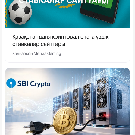
Қазақстандағы криптовалютаға үздік
ставкалар сайттары
Халварсон Медиа
iGaming